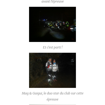
avant l’épreuve
Et c’est parti !
Mag & Guigui, le duo star du club sur cette
épreuve