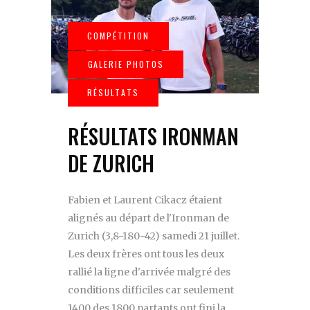
RÉSULTATS IRONMAN
DE ZURICH
Fabien et Laurent Cikacz étaient
alignés au départ de l'Ironman de
Zurich (3,8-180-42) samedi 21 juillet.
Les deux frères ont tous les deux
rallié la ligne d'arrivée malgré des
conditions difficiles car seulement
1400 des 1800 partants ont fini la