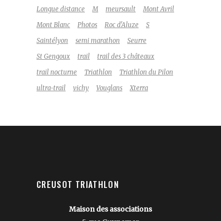
Longue distance
M
meursault
Mont Avril
Mont Blanc
Photos
Roc d'Aluze
S
Saintélyon
semi marathon
Seurre
St Gengoux
trail
trail des 3 châteaux
trail nocturne
Triathlon
Triathlon du Pilon
ultra-trail
vichy
Vouglans
Xterra
CREUSOT TRIATHLON
Maison des associations