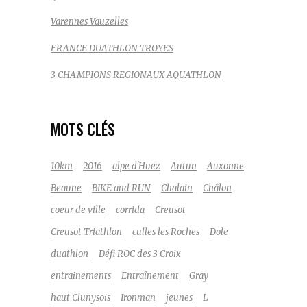
Varennes Vauzelles
FRANCE DUATHLON TROYES
3 CHAMPIONS REGIONAUX AQUATHLON
MOTS CLÉS
10km
2016
alpe d'Huez
Autun
Auxonne
Beaune
BIKE and RUN
Chalain
Châlon
coeur de ville
corrida
Creusot
Creusot Triathlon
culles les Roches
Dole
duathlon
Défi ROC des 3 Croix
entrainements
Entraînement
Gray
haut Clunysois
Ironman
jeunes
L