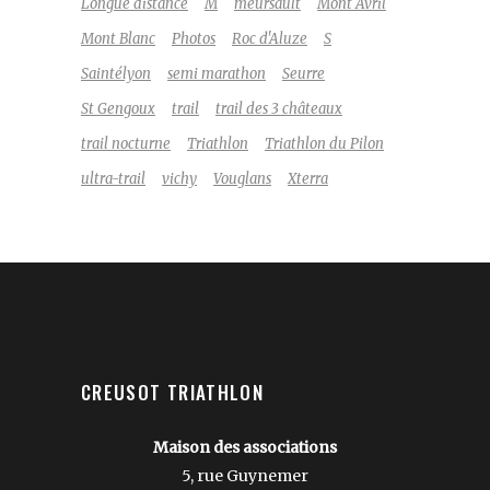
Longue distance
M
meursault
Mont Avril
Mont Blanc
Photos
Roc d'Aluze
S
Saintélyon
semi marathon
Seurre
St Gengoux
trail
trail des 3 châteaux
trail nocturne
Triathlon
Triathlon du Pilon
ultra-trail
vichy
Vouglans
Xterra
CREUSOT TRIATHLON
Maison des associations
5, rue Guynemer