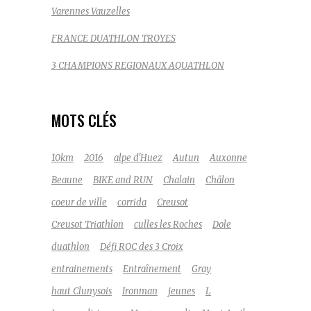
Varennes Vauzelles
FRANCE DUATHLON TROYES
3 CHAMPIONS REGIONAUX AQUATHLON
MOTS CLÉS
10km
2016
alpe d'Huez
Autun
Auxonne
Beaune
BIKE and RUN
Chalain
Châlon
coeur de ville
corrida
Creusot
Creusot Triathlon
culles les Roches
Dole
duathlon
Défi ROC des 3 Croix
entrainements
Entraînement
Gray
haut Clunysois
Ironman
jeunes
L