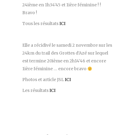
24ième en 1h34’45 et 1ière féminine ! !
Bravo !
Tous les résultats
ICI
Elle a récidivé le samedi 2 novembre sur les
24km du trail des Grottes d’Azé sur lequel
est termine 20ième en 2h14’46 et encore
1ière féminine … encore bravo
Photos et article JSL
ICI
Les résultats
ICI