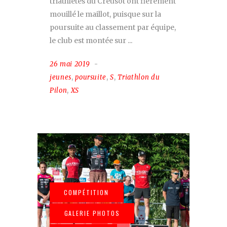
triathlètes du Creusot ont fièrement
mouillé le maillot, puisque sur la
poursuite au classement par équipe,
le club est montée sur
26 mai 2019
jeunes
,
poursuite
,
S
,
Triathlon du
Pilon
,
XS