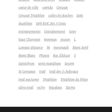
coeur de ville
corrida
Creusot
Creusot Triathlon
culles les Roches
Dole
duathlon
Défi ROC des 3 Croix
entrainements
Entraînement
Gray
haut Clunysois
Ironman
jeunes
L
Longue distance
M
meursault
Mont Avril
Mont Blanc
Photos
Roc d'Aluze
S
Saintélyon
semi marathon
Seurre
St Gengoux
trail
trail des 3 châteaux
trail nocturne
Triathlon
Triathlon du Pilon
ultra-trail
vichy
Vouglans
Xterra