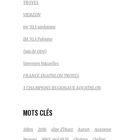
TROYES
VIERZON
im 70.3 sardaigne
IM 70.3 Pologne
(pas de titre)
Varennes Vauzelles
FRANCE DUATHLON TROYES
3 CHAMPIONS REGIONAUX AQUATHLON
MOTS CLÉS
10km
2016
alpe d'Huez
Autun
Auxonne
Beaune
BIKE and RUN
Chalain
Châlon