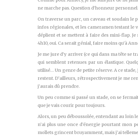
Comme pour Annecy, je me suis juré de ne jamai
ne marche pas. Question d’honneur personnel. Je 
On traverse un parc, un caveau et soudain le pa
infos régionales, et les cameramen testant le vi
déplient et se mettent à faire des mini-flap. 
4h10, oui. Ca serait génial, faire moins qu’à An
Je me jure d’y arriver (ce qui dans ma tête se t
qui semblent retenues par un élastique. Quelq
utilisé… Un genre de petite réserve. A ce stade,
restent. D’ailleurs, rétrospectivement je me re
j’aurais dû prendre.
Un peu comme si passé un stade, on se fermait à 
que je vais courir pour toujours.
Alors, un peu déboussolée, entendant au loin les 
n’ai plus une once d’énergie pourtant mon pet
mollets grincent bruyamment, mais j’ai tellement,