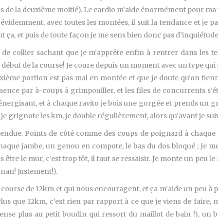
es de la deuxième moitié). Le cardio m’aide énormément pour ma v
 évidemment, avec toutes les montées, il suit la tendance et je 
ut ça, et puis de toute façon je me sens bien donc pas d’inquiétude
e collier sachant que je m’apprête enfin à rentrer dans les temp
 début de la course! Je coure depuis un moment avec un type qui f
uxième portion est pas mal en montée et que je doute qu’on tienn
nce par à-coups à grimpouiller, et les files de concurrents s’é
énergisant, et à chaque ravito je bois une gorgée et prends un
 je grignote les km, je double régulièrement, alors qu’avant je suiv
ttendue. Points de côté comme des coups de poignard à chaque re
haque jambe, un genou en compote, le bas du dos bloqué ; Je me r
s être le mur, c’est trop tôt, il faut se ressaisir. Je monte un pe
 nan! Justement!).
a course de 12km et qui nous encouragent, et ça m’aide un peu à pa
us que 12km, c’est rien par rapport à ce que je viens de faire, m
pense plus au petit boudin qui ressort du maillot de bain !), un