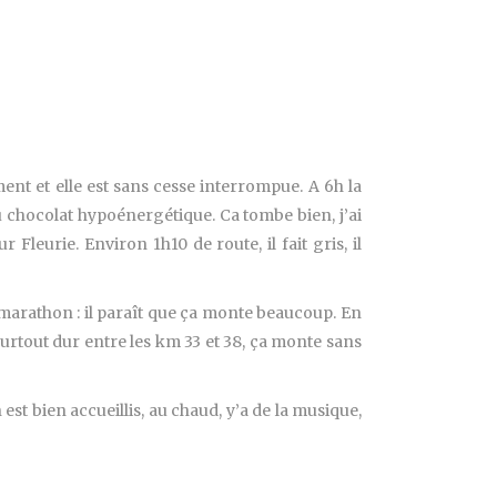
ment et elle est sans cesse interrompue. A 6h la
 chocolat hypoénergétique. Ca tombe bien, j’ai
Fleurie. Environ 1h10 de route, il fait gris, il
 marathon : il paraît que ça monte beaucoup. En
surtout dur entre les km 33 et 38, ça monte sans
est bien accueillis, au chaud, y’a de la musique,