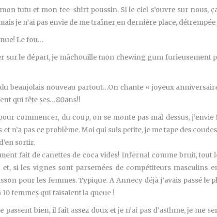
on tutu et mon tee-shirt poussin. Si le ciel s’ouvre sur nous, ça
le, mais je n’ai pas envie de me traîner en dernière place, détrempée
tenue! Le fou…
er sur le départ, je mâchouille mon chewing gum furieusement po
a du beaujolais nouveau partout…On chante « joyeux anniversai
ent qui fête ses…80ans!!
es pour commencer, du coup, on se monte pas mal dessus, j’envie P
t n’a pas ce problème. Moi qui suis petite, je me tape des coudes 
’en sortir.
ment fait de canettes de coca vides! Infernal comme bruit, tout l
 et, si les vignes sont parsemées de compétiteurs masculins e
uisson pour les femmes. Typique. A Annecy déjà j’avais passé le 
jà 10 femmes qui faisaient la queue !
e passent bien, il fait assez doux et je n’ai pas d’asthme, je me se