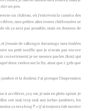
 coudes, je fais de minuscules foulées, mais je
 tire un peu.
raverse un château, où j’entrevois la caméra des
ccélérer, mes petites ailes toutes chiffonnées se
 de 4h ça sera pas possible, mais en dessous de
), et j’essaie de rallonger davantage mes foulées
uve un petit souffle que je n’avais pas encore
échir correctement, je ne mesure pas les 2km2 qui
ué deux ravitos sur la fin, ainsi que 2 gels que
s jambes et la douleur. J’ai presque l’impression
à accélérer, ça y est, je suis en plein sprint. Je
les ont mal, trop mal aux ischio-jambiers, les
moins ça sera long !! » (j’ai toujours fait montre