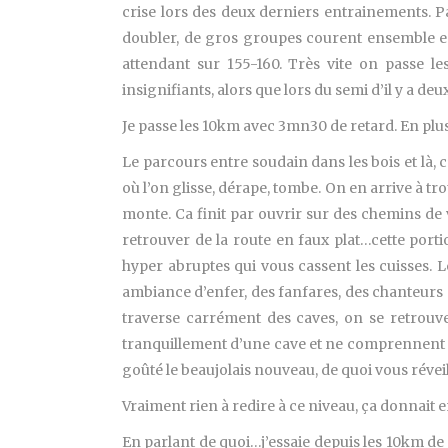
crise lors des deux derniers entrainements. P
doubler, de gros groupes courent ensemble en 
attendant sur 155-160. Très vite on passe 
insignifiants, alors que lors du semi d’il y a de
Je passe les 10km avec 3mn30 de retard. En plus
Le parcours entre soudain dans les bois et là, 
où l’on glisse, dérape, tombe. On en arrive à tr
monte. Ca finit par ouvrir sur des chemins de 
retrouver de la route en faux plat…cette porti
hyper abruptes qui vous cassent les cuisses. L
ambiance d’enfer, des fanfares, des chanteurs 
traverse carrément des caves, on se retrouve 
tranquillement d’une cave et ne comprennent p
goûté le beaujolais nouveau, de quoi vous révei
Vraiment rien à redire à ce niveau, ça donnait 
En parlant de quoi…j’essaie depuis les 10km de 