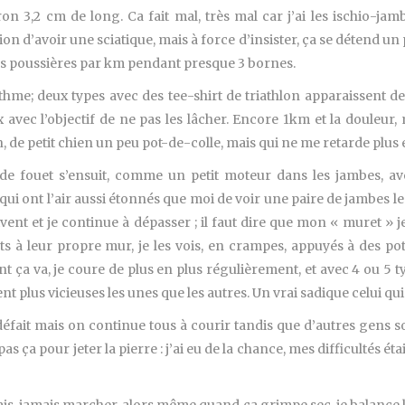
ron 3,2 cm de long. Ca fait mal, très mal car j’ai les ischio-ja
sion d’avoir une sciatique, mais à force d’insister, ça se détend un
es poussières par km pendant presque 3 bornes.
ythme; deux types avec des tee-shirt de triathlon apparaissent de
avec l’objectif de ne pas les lâcher. Encore 1km et la douleur, 
e petit chien un peu pot-de-colle, mais qui ne me retarde plus en
e fouet s’ensuit, comme un petit moteur dans les jambes, avec 
i ont l’air aussi étonnés que moi de voir une paire de jambes le
ent et je continue à dépasser ; il faut dire que mon « muret » je 
ts à leur propre mur, je les vois, en crampes, appuyés à des p
t ça va, je coure de plus en plus régulièrement, et avec 4 ou 5 
t plus vicieuses les unes que les autres. Un vrai sadique celui qui a
éfait mais on continue tous à courir tandis que d’autres gens s
as ça pour jeter la pierre : j’ai eu de la chance, mes difficultés éta