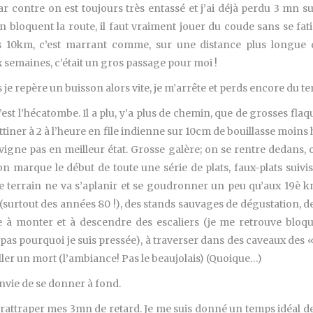
ar contre on est toujours très entassé et j’ai déjà perdu 3 m
bloquent la route, il faut vraiment jouer du coude sans se fat
les 10km, c’est marrant comme, sur une distance plus longue 
ux semaines, c’était un gros passage pour moi !
 je repère un buisson alors vite, je m’arrête et perds encore du t
c’est l’hécatombe. Il a plu, y’a plus de chemin, que de grosses f
ottiner à 2 à l’heure en file indienne sur 10cm de bouillasse moins 
vigne pas en meilleur état. Grosse galère; on se rentre dedans, 
on marque le début de toute une série de plats, faux-plats suivi
e terrain ne va s’aplanir et se goudronner un peu qu’aux 19è km. 
(surtout des années 80 !), des stands sauvages de dégustation, 
à monter et à descendre des escaliers (je me retrouve bloquée
as pourquoi je suis pressée), à traverser dans des caveaux des 
ller un mort (l’ambiance! Pas le beaujolais) (Quoique…)
envie de se donner à fond.
rattraper mes 3mn de retard. Je me suis donné un temps idéal de 4h