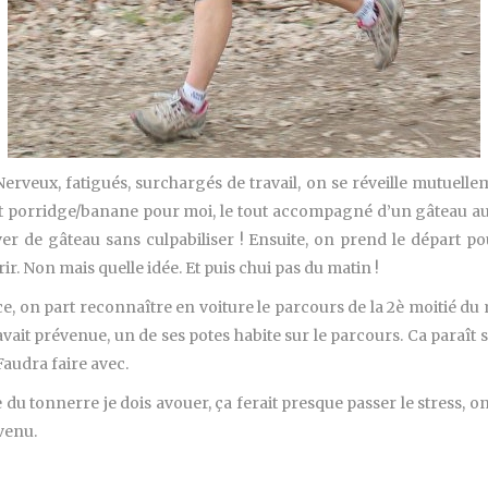
 Nerveux, fatigués, surchargés de travail, on se réveille mutuelle
et porridge/banane pour moi, le tout accompagné d’un gâteau au
 de gâteau sans culpabiliser ! Ensuite, on prend le départ pour 
ir. Non mais quelle idée. Et puis chui pas du matin !
ce, on part reconnaître en voiture le parcours de la 2è moitié du
avait prévenue, un de ses potes habite sur le parcours. Ca paraît 
 Faudra faire avec.
u tonnerre je dois avouer, ça ferait presque passer le stress, on 
venu.