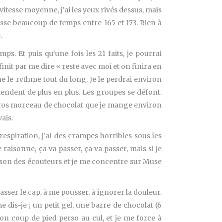
itesse moyenne, j’ai les yeux rivés dessus, mais
passe beaucoup de temps entre 165 et 173. Rien à
.
s. Et puis qu’une fois les 21 faits, je pourrai
init par me dire « reste avec moi et on finira en
e le rythme tout du long. Je le perdrai environ
tendent de plus en plus. Les groupes se défont.
 gros morceau de chocolat que je mange environ
ais.
spiration, j’ai des crampes horribles sous les
aisonne, ça va passer, ça va passer, mais si je
u le son des écouteurs et je me concentre sur Muse
sser le cap, à me pousser, à ignorer la douleur.
e dis-je ; un petit gel, une barre de chocolat (6
 bon coup de pied perso au cul, et je me force à