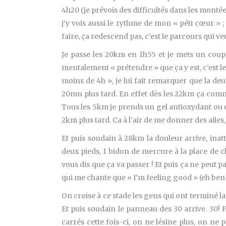
4h20 (je prévois des difficultés dans les monté
j’y vois aussi le rythme de mon « péti cœur » ;
faire, ça redescend pas, c’est le parcours qui ve
Je passe les 20km en 1h55 et je mets un coup d
mentalement « prétendre » que ça y est, c’est le
moins de 4h », je lui fait remarquer que la de
20mn plus tard. En effet dès les 22km ça comme
Tous les 5km je prends un gel antioxydant ou 
2km plus tard. Ca à l’air de me donner des ailes,
Et puis soudain à 28km la douleur arrive, ina
deux pieds, 1 bidon de mercure à la place de c
vous dis que ça va passer ! Et puis ça ne peut pa
qui me chante que « I’m feeling good » (eh ben
On croise à ce stade les gens qui ont terminé l
Et puis soudain le panneau des 30 arrive. 30! Pl
carrés cette fois-ci, on ne lésine plus, on ne 