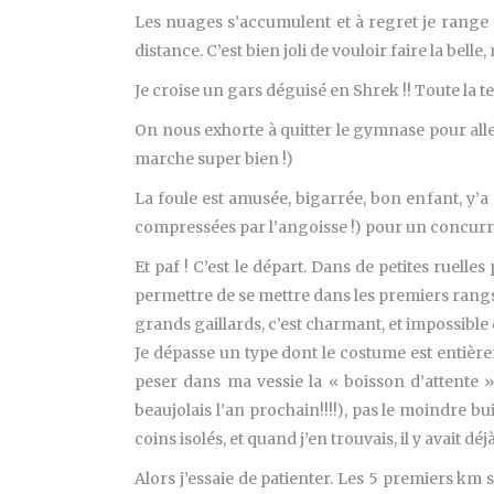
Les nuages s’accumulent et à regret je range m
distance. C’est bien joli de vouloir faire la bel
Je croise un gars déguisé en Shrek !! Toute la 
On nous exhorte à quitter le gymnase pour all
marche super bien !)
La foule est amusée, bigarrée, bon enfant, y’
compressées par l’angoisse !) pour un concurr
Et paf ! C’est le départ. Dans de petites ruell
permettre de se mettre dans les premiers rangs e
grands gaillards, c’est charmant, et impossible d
Je dépasse un type dont le costume est entière
peser dans ma vessie la « boisson d’attente »
beaujolais l’an prochain!!!!), pas le moindre b
coins isolés, et quand j’en trouvais, il y avait dé
Alors j’essaie de patienter. Les 5 premiers km s