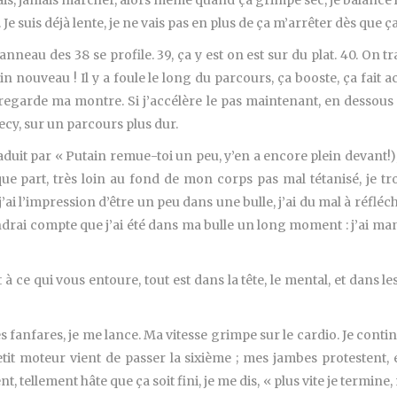
s, jamais marcher, alors même quand ça grimpe sec, je balance les
suis déjà lente, je ne vais pas en plus de ça m’arrêter dès que ça
nneau des 38 se profile. 39, ça y est on est sur du plat. 40. On t
n nouveau ! Il y a foule le long du parcours, ça booste, ça fait a
Je regarde ma montre. Si j’accélère le pas maintenant, en dessous
necy, sur un parcours plus dur.
raduit par « Putain remue-toi un peu, y’en a encore plein devant!
ue part, très loin au fond de mon corps pas mal tétanisé, je tro
 j’ai l’impression d’être un peu dans une bulle, j’ai du mal à réfl
ndrai compte que j’ai été dans ma bulle un long moment : j’ai manq
ce qui vous entoure, tout est dans la tête, le mental, et dans le
fanfares, je me lance. Ma vitesse grimpe sur le cardio. Je continue 
it moteur vient de passer la sixième ; mes jambes protestent, el
 tellement hâte que ça soit fini, je me dis, « plus vite je termine, 