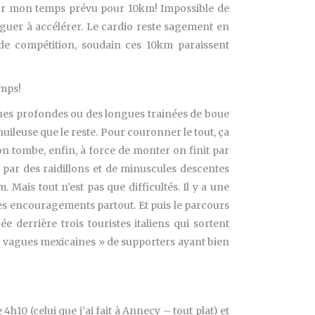
n sur mon temps prévu pour 10km! Impossible de
iguer à accélérer. Le cardio reste sagement en
de compétition, soudain ces 10km paraissent
emps!
laques profondes ou des longues trainées de boue
huileuse que le reste. Pour couronner le tout, ça
on tombe, enfin, à force de monter on finit par
s par des raidillons et de minuscules descentes
Mais tout n’est pas que difficultés. Il y a une
des encouragements partout. Et puis le parcours
 derrière trois touristes italiens qui sortent
« vagues mexicaines » de supporters ayant bien
10 (celui que j’ai fait à Annecy – tout plat) et