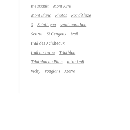
meursault
Mont Avril
Mont Blanc
Photos
Roc d'Aluze
S
Saintélyon
semi marathon
Seurre
St Gengoux
trail
trail des 3 châteaux
trail nocturne
Triathlon
Triathlon du Pilon
ultra-trail
vichy
Vouglans
Xterra