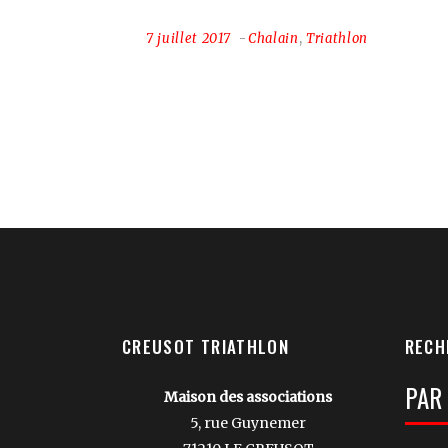
7 juillet 2017
Chalain
,
Triathlon
CREUSOT TRIATHLON
RECH
Votre
Maison des associations
Reche
5, rue Guynemer