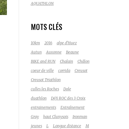
AQUATHLON
MOTS CLÉS
10km
2016
alpe d'Huez
Autun
Auxonne
Beaune
BIKE and RUN
Chalain
Châlon
coeur de ville
corrida
Creusot
Creusot Triathlon
culles les Roches
Dole
duathlon
Défi ROC des 3 Croix
entrainements
Entraînement
Gray
haut Clunysois
Ironman
jeunes
L
Longue distance
M