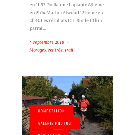
en 1h53 Guillaume Laplante 89ième
en 2h14 Marina Atwood 125ième en
2h33. Les résultats ICI Sur le 10 km
parmi
4 septembre 2018
Moroges
,
rentrée
,
trail