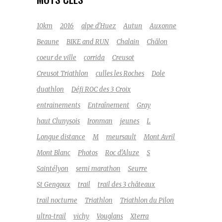
10km
2016
alpe d'Huez
Autun
Auxonne
Beaune
BIKE and RUN
Chalain
Châlon
coeur de ville
corrida
Creusot
Creusot Triathlon
culles les Roches
Dole
duathlon
Défi ROC des 3 Croix
entrainements
Entraînement
Gray
haut Clunysois
Ironman
jeunes
L
Longue distance
M
meursault
Mont Avril
Mont Blanc
Photos
Roc d'Aluze
S
Saintélyon
semi marathon
Seurre
St Gengoux
trail
trail des 3 châteaux
trail nocturne
Triathlon
Triathlon du Pilon
ultra-trail
vichy
Vouglans
Xterra