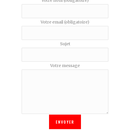
Votre nom (obligatoire)
Votre email (obligatoire)
Sujet
Votre message
Veuillez
laisser