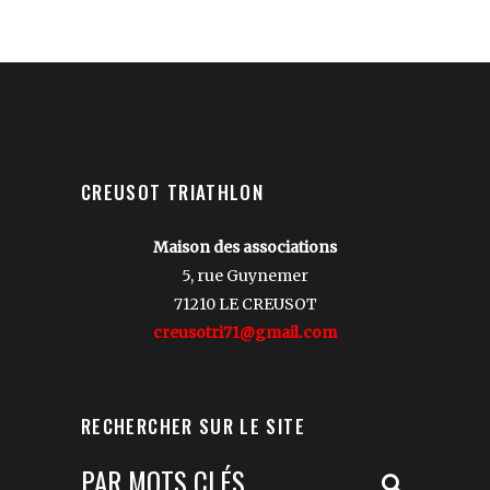
ce
champ
vide.
CREUSOT TRIATHLON
Maison des associations
5, rue Guynemer
71210 LE CREUSOT
creusotri71@gmail.com
RECHERCHER SUR LE SITE
Votre