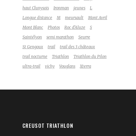
haut Clunysois
Ironman
jeunes
L
Longue distance
M
meursault
Mont Avril
Mont Blanc
Photos
Roc d'Aluze
S
Saintélyon
semi marathon
Seurre
St Gengoux
trail
trail des 3 châteaux
trail nocturne
Triathlon
Triathlon du Pilon
ultra-trail
vichy
Vouglans
Xterra
CREUSOT TRIATHLON