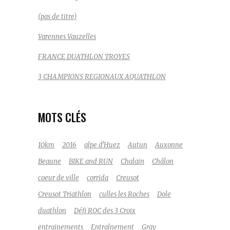
(pas de titre)
Varennes Vauzelles
FRANCE DUATHLON TROYES
3 CHAMPIONS REGIONAUX AQUATHLON
MOTS CLÉS
10km
2016
alpe d'Huez
Autun
Auxonne
Beaune
BIKE and RUN
Chalain
Châlon
coeur de ville
corrida
Creusot
Creusot Triathlon
culles les Roches
Dole
duathlon
Défi ROC des 3 Croix
entrainements
Entraînement
Gray