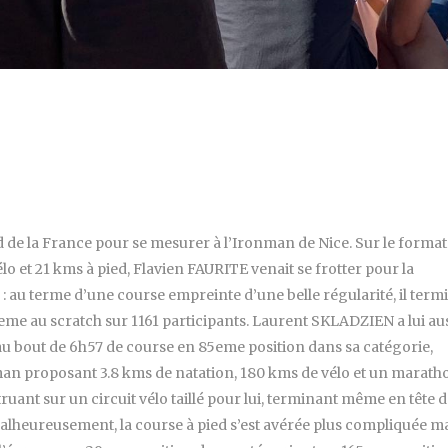
ud de la France pour se mesurer à l’Ironman de Nice. Sur le format
o et 21 kms à pied, Flavien FAURITE venait se frotter pour la
e : au terme d’une course empreinte d’une belle régularité, il term
eme au scratch sur 1161 participants. Laurent SKLADZIEN a lui au
ne au bout de 6h57 de course en 85eme position dans sa catégorie,
man proposant 3.8 kms de natation, 180 kms de vélo et un marath
uant sur un circuit vélo taillé pour lui, terminant même en tête 
. Malheureusement, la course à pied s’est avérée plus compliquée m