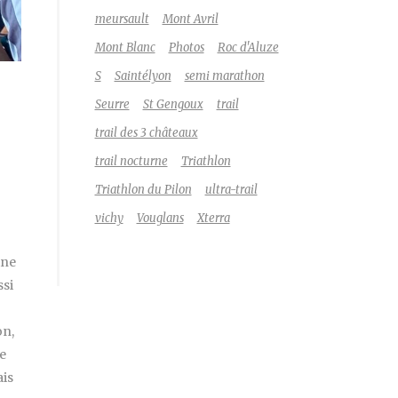
meursault
Mont Avril
Mont Blanc
Photos
Roc d'Aluze
S
Saintélyon
semi marathon
Seurre
St Gengoux
trail
trail des 3 châteaux
trail nocturne
Triathlon
Triathlon du Pilon
ultra-trail
vichy
Vouglans
Xterra
ine
ssi
on,
de
ais