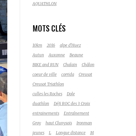
AQUATHLON
MOTS CLÉS
10km
2016
alpe d'Huez
Autun
Auxonne
Beaune
BIKE and RUN
Chalain
Châlon
coeur de ville
corrida
Creusot
Creusot Triathlon
culles les Roches
Dole
duathlon
Défi ROC des 3 Croix
entrainements
Entraînement
Gray
haut Clunysois
Ironman
jeunes
L
Longue distance
M