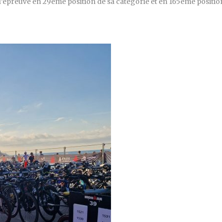
r l’épreuve en 29eme position de sa catégorie et en 165eme positio