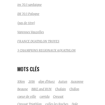
im 70.3 sardaigne
IM 70.3 Pologne
(pas de titre)
Varennes Vauzelles
FRANCE DUATHLON TROYES
3 CHAMPIONS REGIONAUX AQUATHLON
MOTS CLÉS
10km
2016
alpe d'Huez
Autun
Auxonne
Beaune
BIKE and RUN
Chalain
Châlon
coeur de ville
corrida
Creusot
Creusot Triathlon
culles les Roches
Dole