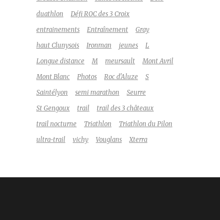
duathlon
Défi ROC des 3 Croix
entrainements
Entraînement
Gray
haut Clunysois
Ironman
jeunes
L
Longue distance
M
meursault
Mont Avril
Mont Blanc
Photos
Roc d'Aluze
S
Saintélyon
semi marathon
Seurre
St Gengoux
trail
trail des 3 châteaux
trail nocturne
Triathlon
Triathlon du Pilon
ultra-trail
vichy
Vouglans
Xterra