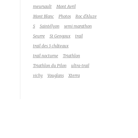
meursault
Mont Avril
Mont Blanc
Photos
Roc d'Aluze
S
Saintélyon
semi marathon
Seurre
St Gengoux
trail
trail des 3 châteaux
trail nocturne
Triathlon
Triathlon du Pilon
ultra-trail
vichy
Vouglans
Xterra