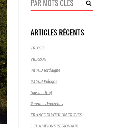
Recherche:
ARTICLES RÉCENTS
TROYES
VIERZON
im 70.3 sardaigne
IM 70.3 Pologne
(pas de titre)
Varennes Vauzelles
FRANCE DUATHLON TROYES
3 CHAMPIONS REGIONAUX