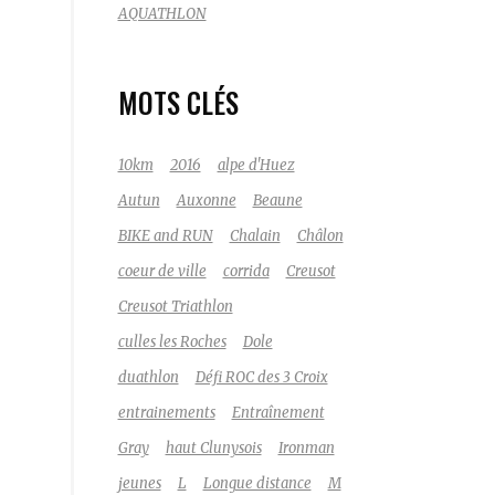
AQUATHLON
MOTS CLÉS
10km
2016
alpe d'Huez
Autun
Auxonne
Beaune
BIKE and RUN
Chalain
Châlon
coeur de ville
corrida
Creusot
Creusot Triathlon
culles les Roches
Dole
duathlon
Défi ROC des 3 Croix
entrainements
Entraînement
Gray
haut Clunysois
Ironman
jeunes
L
Longue distance
M