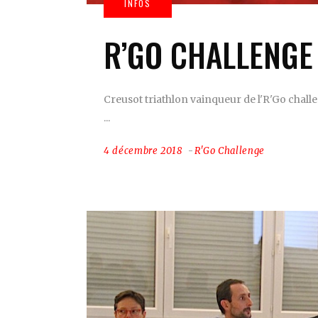
R’GO CHALLENGE 
Creusot triathlon vainqueur de l'R'Go challe
4 décembre 2018
R'Go Challenge