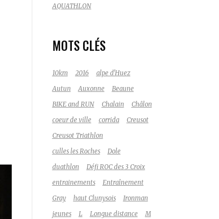
AQUATHLON
MOTS CLÉS
10km
2016
alpe d'Huez
Autun
Auxonne
Beaune
BIKE and RUN
Chalain
Châlon
coeur de ville
corrida
Creusot
Creusot Triathlon
culles les Roches
Dole
duathlon
Défi ROC des 3 Croix
entrainements
Entraînement
Gray
haut Clunysois
Ironman
jeunes
L
Longue distance
M