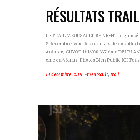
RÉSULTATS TRAI
Le TRAIL MEURSAULT BY NIGHT organisé par
8 décembre. Voici les résultats de nos athlè
Anthony GUYOT 1h14'08 337ième DELPLANQUE
ème en 46min Photos Bien Public ICI Tou
13 décembre 2018
meursault
,
trail