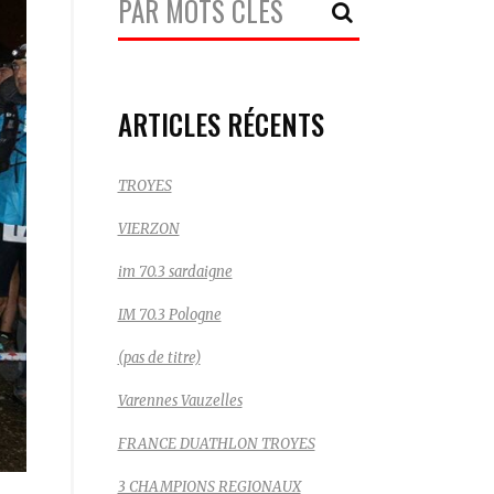
Recherche:
ARTICLES RÉCENTS
TROYES
VIERZON
im 70.3 sardaigne
IM 70.3 Pologne
(pas de titre)
Varennes Vauzelles
FRANCE DUATHLON TROYES
3 CHAMPIONS REGIONAUX