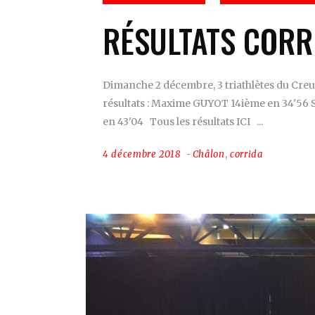
RÉSULTATS CORR
Dimanche 2 décembre, 3 triathlètes du Creuso
résultats : Maxime GUYOT 14ième en 34'5
en 43'04 Tous les résultats ICI
4 décembre 2018
Châlon
,
corrida