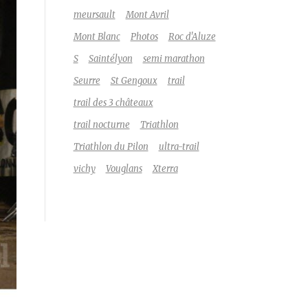
meursault
Mont Avril
Mont Blanc
Photos
Roc d'Aluze
S
Saintélyon
semi marathon
Seurre
St Gengoux
trail
trail des 3 châteaux
trail nocturne
Triathlon
Triathlon du Pilon
ultra-trail
vichy
Vouglans
Xterra