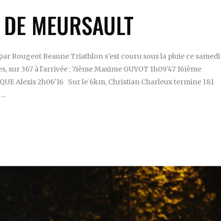
L DE MEURSAULT
 Rougeot Beaune Triathlon s'est couru sous la pluie ce samedi
tes, sur 367 à l'arrivée : 7ième Maxime GUYOT 1h09'47 16ième
 Alexis 2h06'16 Sur le 6km, Christian Charleux termine 181
s