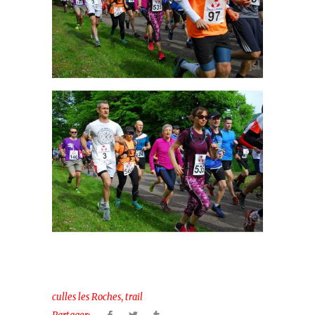
,
culles les Roches
trail