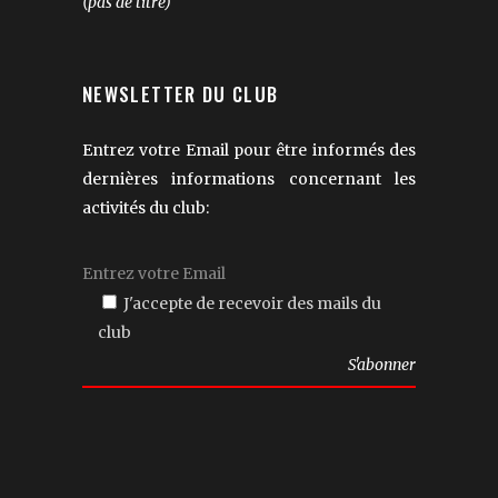
(pas de titre)
NEWSLETTER DU CLUB
Entrez votre Email pour être informés des
dernières informations concernant les
activités du club:
J'accepte de recevoir des mails du
club
Veuillez
laisser
ce
champ
vide.