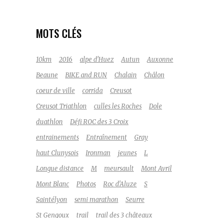
MOTS CLÉS
10km
2016
alpe d'Huez
Autun
Auxonne
Beaune
BIKE and RUN
Chalain
Châlon
coeur de ville
corrida
Creusot
Creusot Triathlon
culles les Roches
Dole
duathlon
Défi ROC des 3 Croix
entrainements
Entraînement
Gray
haut Clunysois
Ironman
jeunes
L
Longue distance
M
meursault
Mont Avril
Mont Blanc
Photos
Roc d'Aluze
S
Saintélyon
semi marathon
Seurre
St Gengoux
trail
trail des 3 châteaux