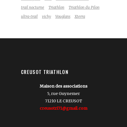
trail nocturne
Triathlon
Triathlon du Pilon
ultra-trail
vichy
Vouglans
Xterra
CREUSOT TRIATHLON
Maison des associations
5, rue Guynemer
71210 LE CREUSOT
creusotri71@gmail.com