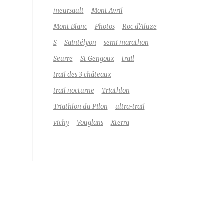
meursault
Mont Avril
Mont Blanc
Photos
Roc d'Aluze
S
Saintélyon
semi marathon
Seurre
St Gengoux
trail
trail des 3 châteaux
trail nocturne
Triathlon
Triathlon du Pilon
ultra-trail
vichy
Vouglans
Xterra