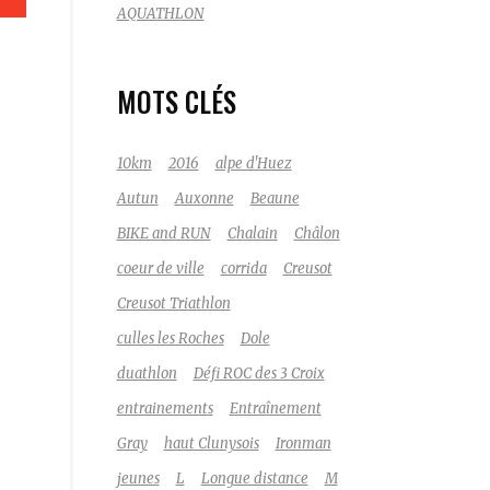
AQUATHLON
MOTS CLÉS
10km
2016
alpe d'Huez
Autun
Auxonne
Beaune
BIKE and RUN
Chalain
Châlon
coeur de ville
corrida
Creusot
Creusot Triathlon
culles les Roches
Dole
duathlon
Défi ROC des 3 Croix
entrainements
Entraînement
Gray
haut Clunysois
Ironman
jeunes
L
Longue distance
M