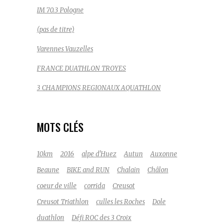
IM 70.3 Pologne
(pas de titre)
Varennes Vauzelles
FRANCE DUATHLON TROYES
3 CHAMPIONS REGIONAUX AQUATHLON
MOTS CLÉS
10km
2016
alpe d'Huez
Autun
Auxonne
Beaune
BIKE and RUN
Chalain
Châlon
coeur de ville
corrida
Creusot
Creusot Triathlon
culles les Roches
Dole
duathlon
Défi ROC des 3 Croix