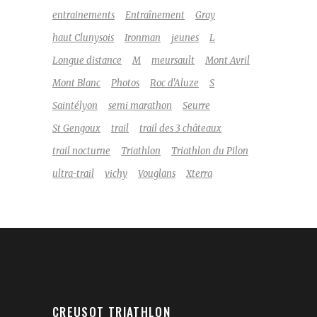
entrainements
Entraînement
Gray
haut Clunysois
Ironman
jeunes
L
Longue distance
M
meursault
Mont Avril
Mont Blanc
Photos
Roc d'Aluze
S
Saintélyon
semi marathon
Seurre
St Gengoux
trail
trail des 3 châteaux
trail nocturne
Triathlon
Triathlon du Pilon
ultra-trail
vichy
Vouglans
Xterra
CREUSOT TRIATHLON