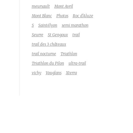
meursault
Mont Avril
Mont Blanc
Photos
Roc d'Aluze
S
Saintélyon
semi marathon
Seurre
St Gengoux
trail
trail des 3 châteaux
trail nocturne
Triathlon
Triathlon du Pilon
ultra-trail
vichy
Vouglans
Xterra