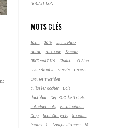
AQUATHLON
MOTS CLÉS
10km
2016
alpe d'Huez
Autun
Auxonne
Beaune
BIKE and RUN
Chalain
Châlon
coeur de ville
corrida
Creusot
Creusot Triathlon
ont
culles les Roches
Dole
duathlon
Défi ROC des 3 Croix
entrainements
Entraînement
Gray
haut Clunysois
Ironman
jeunes
L
Longue distance
M