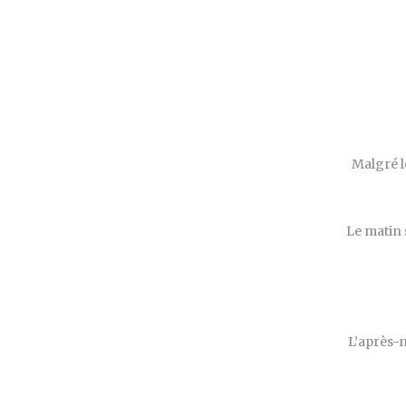
Malgré l
Le matin 
L’après-m