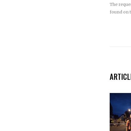
The reque
found on t
ARTICL