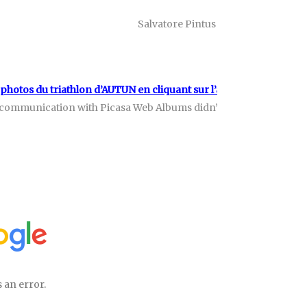
Salvatore Pintus 70ème en 3h26″37
 photos du triathlon d’AUTUN en cliquant sur l’article!
communication with Picasa Web Albums didn’t go as expected. H
s an error.