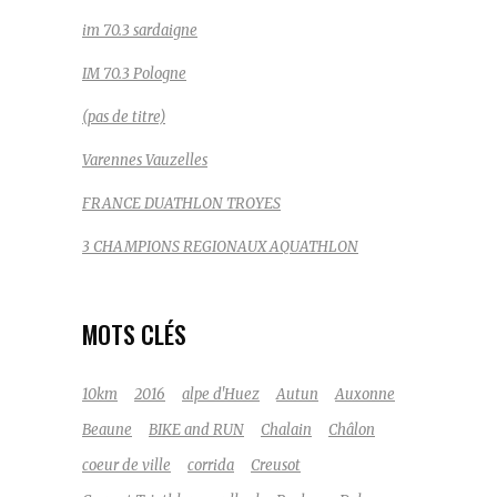
im 70.3 sardaigne
IM 70.3 Pologne
(pas de titre)
Varennes Vauzelles
FRANCE DUATHLON TROYES
3 CHAMPIONS REGIONAUX AQUATHLON
MOTS CLÉS
10km
2016
alpe d'Huez
Autun
Auxonne
Beaune
BIKE and RUN
Chalain
Châlon
coeur de ville
corrida
Creusot