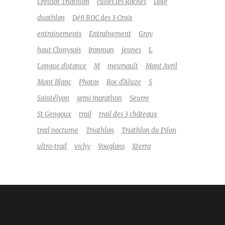
Creusot Triathlon
culles les Roches
Dole
duathlon
Défi ROC des 3 Croix
entrainements
Entraînement
Gray
haut Clunysois
Ironman
jeunes
L
Longue distance
M
meursault
Mont Avril
Mont Blanc
Photos
Roc d'Aluze
S
Saintélyon
semi marathon
Seurre
St Gengoux
trail
trail des 3 châteaux
trail nocturne
Triathlon
Triathlon du Pilon
ultra-trail
vichy
Vouglans
Xterra