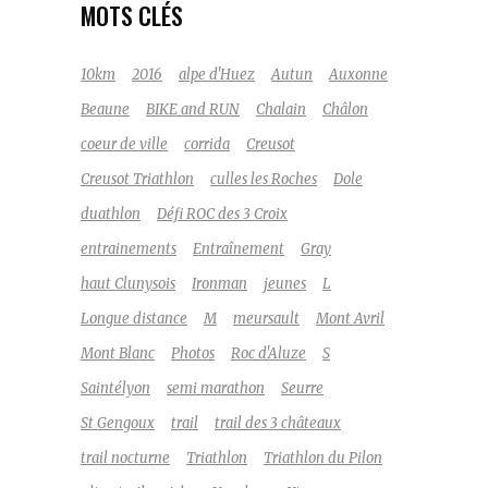
MOTS CLÉS
10km
2016
alpe d'Huez
Autun
Auxonne
Beaune
BIKE and RUN
Chalain
Châlon
coeur de ville
corrida
Creusot
Creusot Triathlon
culles les Roches
Dole
duathlon
Défi ROC des 3 Croix
entrainements
Entraînement
Gray
haut Clunysois
Ironman
jeunes
L
Longue distance
M
meursault
Mont Avril
Mont Blanc
Photos
Roc d'Aluze
S
Saintélyon
semi marathon
Seurre
St Gengoux
trail
trail des 3 châteaux
trail nocturne
Triathlon
Triathlon du Pilon