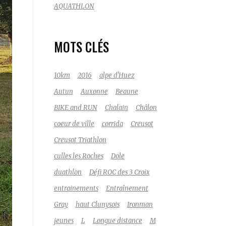
AQUATHLON
MOTS CLÉS
10km
2016
alpe d'Huez
Autun
Auxonne
Beaune
BIKE and RUN
Chalain
Châlon
coeur de ville
corrida
Creusot
Creusot Triathlon
culles les Roches
Dole
duathlon
Défi ROC des 3 Croix
entrainements
Entraînement
Gray
haut Clunysois
Ironman
jeunes
L
Longue distance
M