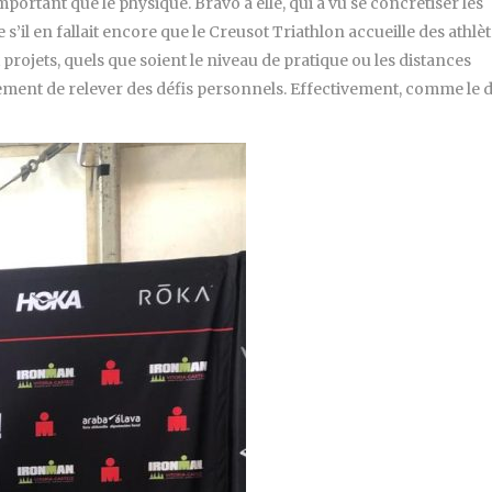
mportant que le physique. Bravo à elle, qui a vu se concrétiser les
s’il en fallait encore que le Creusot Triathlon accueille des athlè
projets, quels que soient le niveau de pratique ou les distances
ement de relever des défis personnels. Effectivement, comme le d