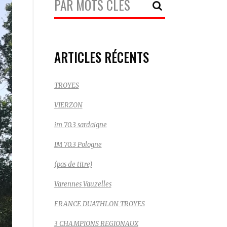
Recherche:
ARTICLES RÉCENTS
TROYES
VIERZON
im 70.3 sardaigne
IM 70.3 Pologne
(pas de titre)
Varennes Vauzelles
FRANCE DUATHLON TROYES
3 CHAMPIONS REGIONAUX