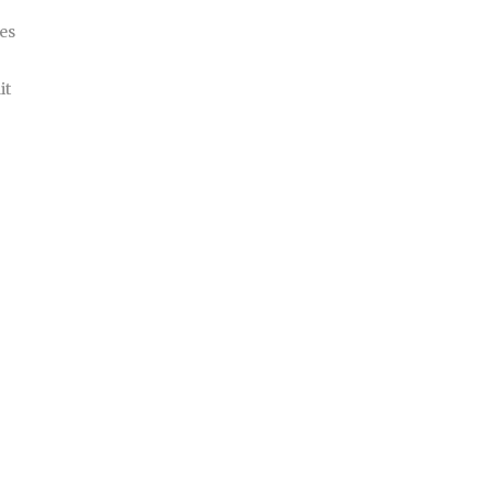
tes
it