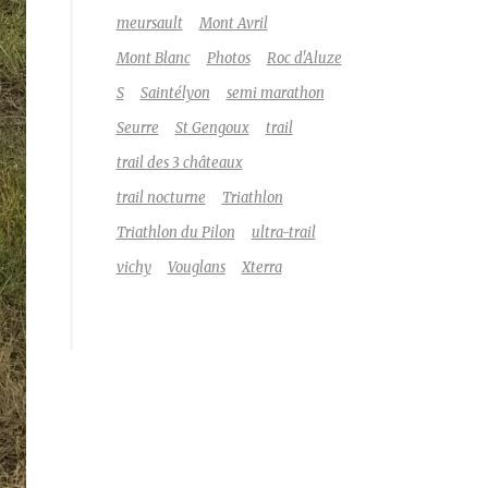
meursault
Mont Avril
Mont Blanc
Photos
Roc d'Aluze
S
Saintélyon
semi marathon
Seurre
St Gengoux
trail
trail des 3 châteaux
trail nocturne
Triathlon
Triathlon du Pilon
ultra-trail
vichy
Vouglans
Xterra