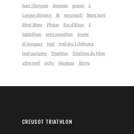
haut Clunysois
Ironman
jeunes
L
Longue distance
M
meursault
Mont Avril
Mont Blanc
Photos
Roc d'Aluze
S
Saintélyon
semi marathon
Seurre
St Gengoux
trail
trail des 3 châteaux
trail nocturne
Triathlon
Triathlon du Pilon
ultra-trail
vichy
Vouglans
Xterra
CREUSOT TRIATHLON