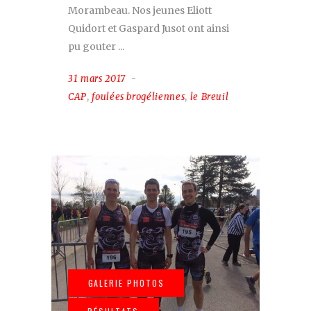
Morambeau. Nos jeunes Eliott
Quidort et Gaspard Jusot ont ainsi
pu gouter
31 mars 2017
CAP
,
foulées brogéliennes
,
le Breuil