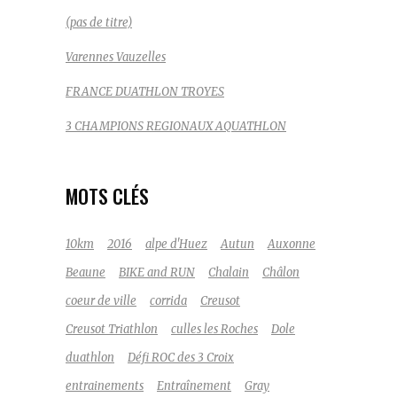
(pas de titre)
Varennes Vauzelles
FRANCE DUATHLON TROYES
3 CHAMPIONS REGIONAUX AQUATHLON
MOTS CLÉS
10km
2016
alpe d'Huez
Autun
Auxonne
Beaune
BIKE and RUN
Chalain
Châlon
coeur de ville
corrida
Creusot
Creusot Triathlon
culles les Roches
Dole
duathlon
Défi ROC des 3 Croix
entrainements
Entraînement
Gray