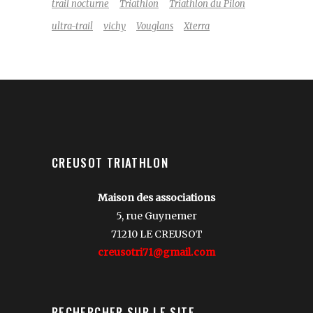
trail nocturne
Triathlon
Triathlon du Pilon
ultra-trail
vichy
Vouglans
Xterra
CREUSOT TRIATHLON
Maison des associations
5, rue Guynemer
71210 LE CREUSOT
creusotri71@gmail.com
RECHERCHER SUR LE SITE