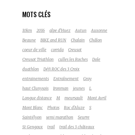
MOTS CLÉS
10km
2016
alpe d'Huez
Autun
Auxonne
Beaune
BIKE and RUN
Chalain
Châlon
coeur de ville
corrida
Creusot
Creusot Triathlon
culles les Roches
Dole
duathlon
Défi ROC des 3 Croix
entrainements
Entraînement
Gray
haut Clunysois
Ironman
jeunes
L
Longue distance
M
meursault
Mont Avril
Mont Blanc
Photos
Roc d'Aluze
S
Saintélyon
semi marathon
Seurre
St Gengoux
trail
trail des 3 châteaux