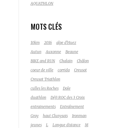
AQUATHLON
MOTS CLÉS
10km
2016
alpe d'Huez
Autun
Auxonne
Beaune
BIKE and RUN
Chalain
Châlon
coeur de ville
corrida
Creusot
Creusot Triathlon
culles les Roches
Dole
duathlon
Défi ROC des 3 Croix
entrainements
Entraînement
Gray
haut Clunysois
Ironman
jeunes
L
Longue distance
M