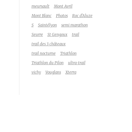
meursault
Mont Avril
Mont Blanc
Photos
Roc d'Aluze
S
Saintélyon
semi marathon
Seurre
St Gengoux
trail
trail des 3 châteaux
trail nocturne
Triathlon
Triathlon du Pilon
ultra-trail
vichy
Vouglans
Xterra