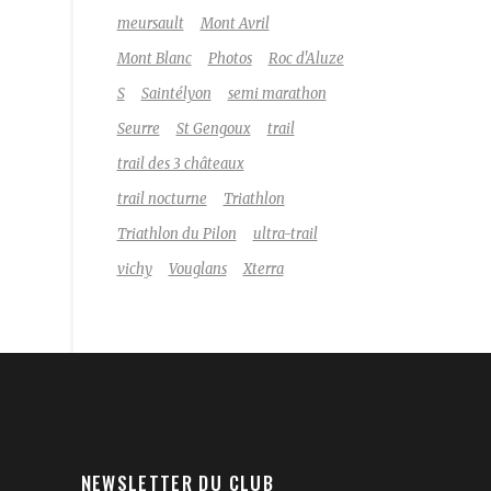
meursault
Mont Avril
Mont Blanc
Photos
Roc d'Aluze
S
Saintélyon
semi marathon
Seurre
St Gengoux
trail
trail des 3 châteaux
trail nocturne
Triathlon
Triathlon du Pilon
ultra-trail
vichy
Vouglans
Xterra
NEWSLETTER DU CLUB