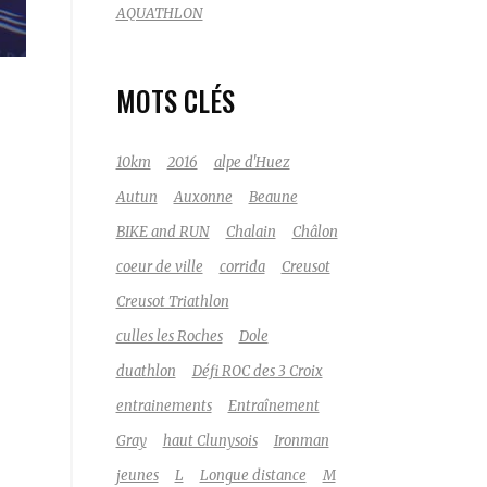
AQUATHLON
MOTS CLÉS
10km
2016
alpe d'Huez
Autun
Auxonne
Beaune
BIKE and RUN
Chalain
Châlon
coeur de ville
corrida
Creusot
Creusot Triathlon
culles les Roches
Dole
duathlon
Défi ROC des 3 Croix
entrainements
Entraînement
Gray
haut Clunysois
Ironman
jeunes
L
Longue distance
M