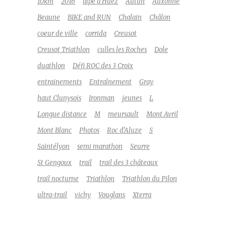
10km
2016
alpe d'Huez
Autun
Auxonne
Beaune
BIKE and RUN
Chalain
Châlon
coeur de ville
corrida
Creusot
Creusot Triathlon
culles les Roches
Dole
duathlon
Défi ROC des 3 Croix
entrainements
Entraînement
Gray
haut Clunysois
Ironman
jeunes
L
Longue distance
M
meursault
Mont Avril
Mont Blanc
Photos
Roc d'Aluze
S
Saintélyon
semi marathon
Seurre
St Gengoux
trail
trail des 3 châteaux
trail nocturne
Triathlon
Triathlon du Pilon
ultra-trail
vichy
Vouglans
Xterra