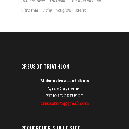
trail nocturne
Triathlon
Triathlon du Pilon
ultra-trail
vichy
Vouglans
Xterra
CREUSOT TRIATHLON
Maison des associations
5, rue Guynemer
71210 LE CREUSOT
creusotri71@gmail.com
RECHERCHER SUR LE SITE