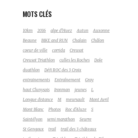
MOTS CLÉS
10km
2016
alpe d'Huez
Autun
Auxonne
Beaune
BIKE and RUN
Chalain
Châlon
coeur de ville
corrida
Creusot
Creusot Triathlon
culles les Roches
Dole
duathlon
Défi ROC des 3 Croix
entrainements
Entraînement
Gray
haut Clunysois
Ironman
jeunes
L
Longue distance
M
meursault
Mont Avril
Mont Blanc
Photos
Roc d'Aluze
S
Saintélyon
semi marathon
Seurre
St Gengoux
trail
trail des 3 châteaux