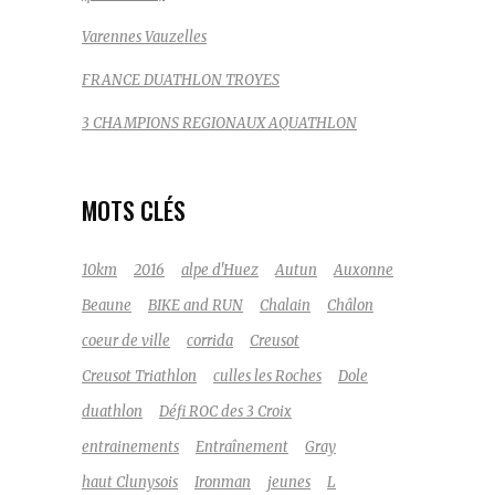
Varennes Vauzelles
FRANCE DUATHLON TROYES
3 CHAMPIONS REGIONAUX AQUATHLON
MOTS CLÉS
10km
2016
alpe d'Huez
Autun
Auxonne
Beaune
BIKE and RUN
Chalain
Châlon
coeur de ville
corrida
Creusot
Creusot Triathlon
culles les Roches
Dole
duathlon
Défi ROC des 3 Croix
entrainements
Entraînement
Gray
haut Clunysois
Ironman
jeunes
L