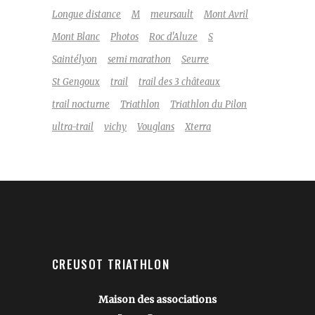
Longue distance
M
meursault
Mont Avril
Mont Blanc
Photos
Roc d'Aluze
S
Saintélyon
semi marathon
Seurre
St Gengoux
trail
trail des 3 châteaux
trail nocturne
Triathlon
Triathlon du Pilon
ultra-trail
vichy
Vouglans
Xterra
CREUSOT TRIATHLON
Maison des associations