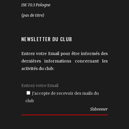
IM 70.3 Pologne
(pas de titre)
NEWSLETTER DU CLUB
Entrez votre Email pour être informés des
dernières informations concernant les
activités du club:
J'accepte de recevoir des mails du
club
Veuillez
laisser
ce