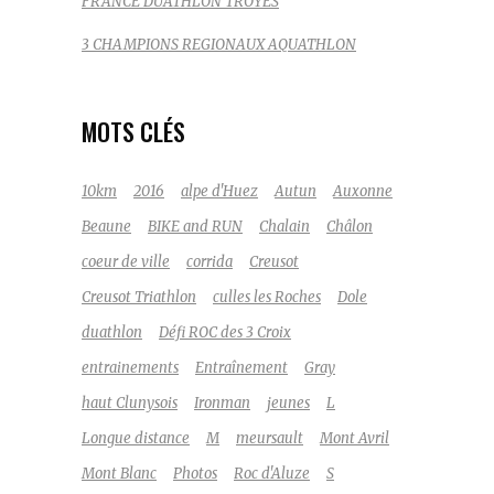
FRANCE DUATHLON TROYES
3 CHAMPIONS REGIONAUX AQUATHLON
MOTS CLÉS
10km
2016
alpe d'Huez
Autun
Auxonne
Beaune
BIKE and RUN
Chalain
Châlon
coeur de ville
corrida
Creusot
Creusot Triathlon
culles les Roches
Dole
duathlon
Défi ROC des 3 Croix
entrainements
Entraînement
Gray
haut Clunysois
Ironman
jeunes
L
Longue distance
M
meursault
Mont Avril
Mont Blanc
Photos
Roc d'Aluze
S