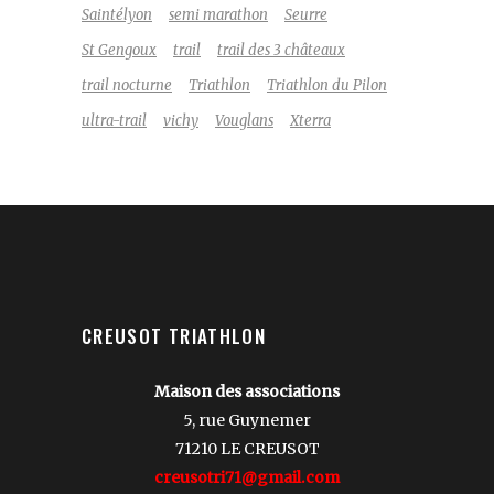
Saintélyon
semi marathon
Seurre
St Gengoux
trail
trail des 3 châteaux
trail nocturne
Triathlon
Triathlon du Pilon
ultra-trail
vichy
Vouglans
Xterra
CREUSOT TRIATHLON
Maison des associations
5, rue Guynemer
71210 LE CREUSOT
creusotri71@gmail.com