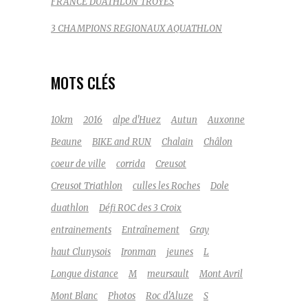
FRANCE DUATHLON TROYES
3 CHAMPIONS REGIONAUX AQUATHLON
MOTS CLÉS
10km
2016
alpe d'Huez
Autun
Auxonne
Beaune
BIKE and RUN
Chalain
Châlon
coeur de ville
corrida
Creusot
Creusot Triathlon
culles les Roches
Dole
duathlon
Défi ROC des 3 Croix
entrainements
Entraînement
Gray
haut Clunysois
Ironman
jeunes
L
Longue distance
M
meursault
Mont Avril
Mont Blanc
Photos
Roc d'Aluze
S