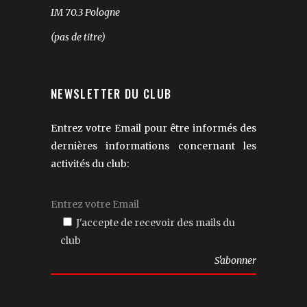
IM 70.3 Pologne
(pas de titre)
NEWSLETTER DU CLUB
Entrez votre Email pour être informés des
dernières informations concernant les
activités du club:
J'accepte de recevoir des mails du
club
Veuillez
laisser
ce