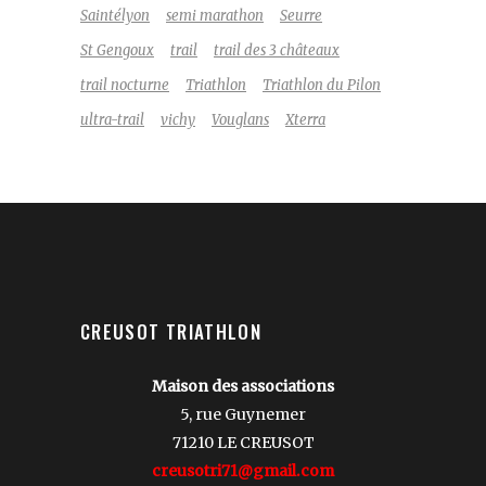
Saintélyon
semi marathon
Seurre
St Gengoux
trail
trail des 3 châteaux
trail nocturne
Triathlon
Triathlon du Pilon
ultra-trail
vichy
Vouglans
Xterra
CREUSOT TRIATHLON
Maison des associations
5, rue Guynemer
71210 LE CREUSOT
creusotri71@gmail.com