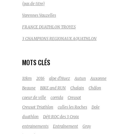
(pas de titre)
Varennes Vauzelles
FRANCE DUATHLON TROYES
3 CHAMPIONS REGIONAUX AQUATHLON
MOTS CLÉS
10km
2016
alpe d'Huez
Autun
Auxonne
Beaune
BIKE and RUN
Chalain
Châlon
coeur de ville
corrida
Creusot
Creusot Triathlon
culles les Roches
Dole
duathlon
Défi ROC des 3 Croix
entrainements
Entraînement
Gray