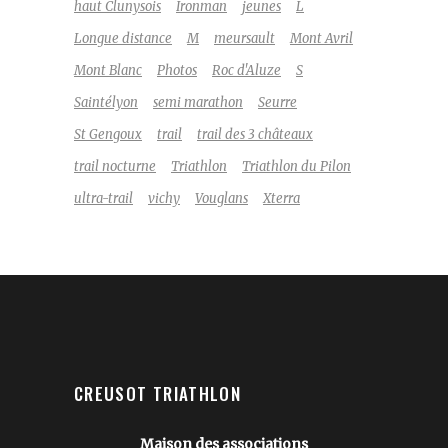
haut Clunysois
Ironman
jeunes
L
Longue distance
M
meursault
Mont Avril
Mont Blanc
Photos
Roc d'Aluze
S
Saintélyon
semi marathon
Seurre
St Gengoux
trail
trail des 3 châteaux
trail nocturne
Triathlon
Triathlon du Pilon
ultra-trail
vichy
Vouglans
Xterra
CREUSOT TRIATHLON
Maison des associations