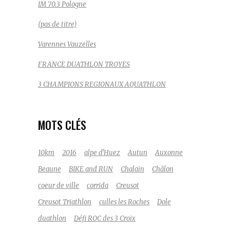
IM 70.3 Pologne
(pas de titre)
Varennes Vauzelles
FRANCE DUATHLON TROYES
3 CHAMPIONS REGIONAUX AQUATHLON
MOTS CLÉS
10km
2016
alpe d'Huez
Autun
Auxonne
Beaune
BIKE and RUN
Chalain
Châlon
coeur de ville
corrida
Creusot
Creusot Triathlon
culles les Roches
Dole
duathlon
Défi ROC des 3 Croix