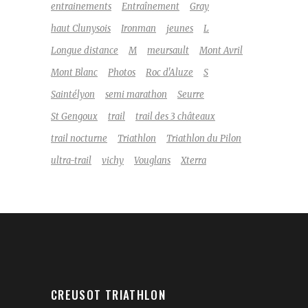
entrainements
Entraînement
Gray
haut Clunysois
Ironman
jeunes
L
Longue distance
M
meursault
Mont Avril
Mont Blanc
Photos
Roc d'Aluze
S
Saintélyon
semi marathon
Seurre
St Gengoux
trail
trail des 3 châteaux
trail nocturne
Triathlon
Triathlon du Pilon
ultra-trail
vichy
Vouglans
Xterra
CREUSOT TRIATHLON