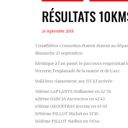
RÉSULTATS 10KM
24 septembre 2018
5 triathlètes Creusotins étaient étaient au dépa
dimanche 23 septembre.
Identique à l’an passé, le parcours empruntait
l
Verrerie, l’esplanade de la mairie et de L’arc.
Voilà leur classement, sur 171 à l’arrivée :
38ième LAPLANTE Guillaume en 42’36
42ième GARCIA Ascencion en 42’43
45ième GEOUFFRAY Jeremy en 43’03
109ième PILLOT Michel en 51’10
141ième PILLOT Nadine en 56’44