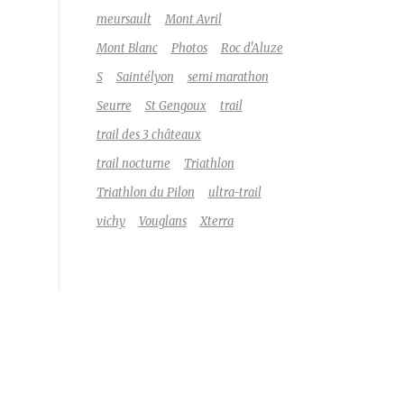
meursault
Mont Avril
Mont Blanc
Photos
Roc d'Aluze
S
Saintélyon
semi marathon
Seurre
St Gengoux
trail
trail des 3 châteaux
trail nocturne
Triathlon
Triathlon du Pilon
ultra-trail
vichy
Vouglans
Xterra