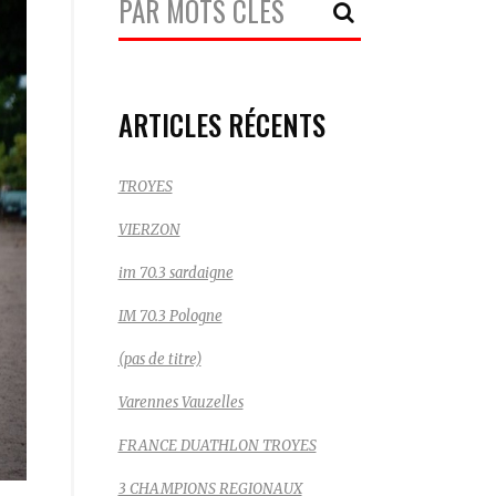
Recherche:
ARTICLES RÉCENTS
TROYES
VIERZON
im 70.3 sardaigne
IM 70.3 Pologne
(pas de titre)
Varennes Vauzelles
FRANCE DUATHLON TROYES
3 CHAMPIONS REGIONAUX