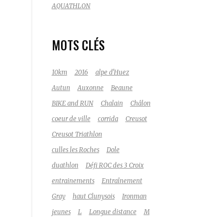
AQUATHLON
MOTS CLÉS
10km
2016
alpe d'Huez
Autun
Auxonne
Beaune
BIKE and RUN
Chalain
Châlon
coeur de ville
corrida
Creusot
Creusot Triathlon
culles les Roches
Dole
duathlon
Défi ROC des 3 Croix
entrainements
Entraînement
Gray
haut Clunysois
Ironman
jeunes
L
Longue distance
M