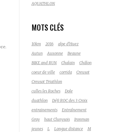
AQUATHLON
MOTS CLÉS
10km
2016
alpe d'Huez
bre.
Autun
Auxonne
Beaune
BIKE and RUN
Chalain
Châlon
coeur de ville
corrida
Creusot
Creusot Triathlon
culles les Roches
Dole
duathlon
Défi ROC des 3 Croix
entrainements
Entraînement
Gray
haut Clunysois
Ironman
jeunes
L
Longue distance
M