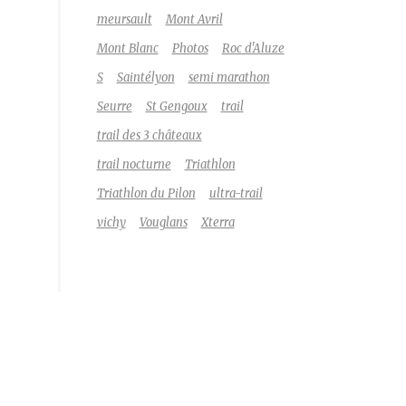
meursault
Mont Avril
Mont Blanc
Photos
Roc d'Aluze
S
Saintélyon
semi marathon
Seurre
St Gengoux
trail
trail des 3 châteaux
trail nocturne
Triathlon
Triathlon du Pilon
ultra-trail
vichy
Vouglans
Xterra