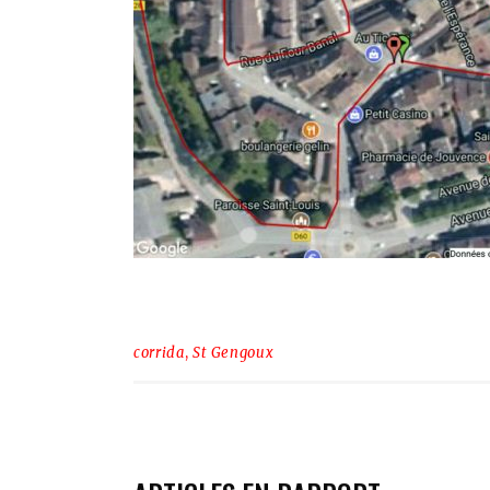
corrida
,
St Gengoux