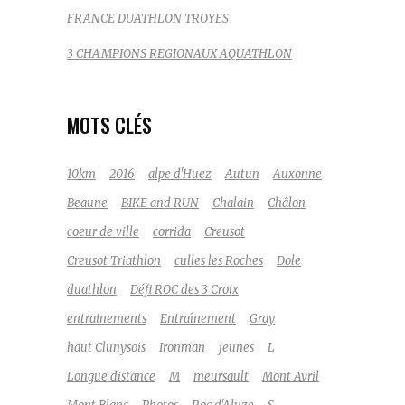
FRANCE DUATHLON TROYES
3 CHAMPIONS REGIONAUX AQUATHLON
MOTS CLÉS
10km
2016
alpe d'Huez
Autun
Auxonne
Beaune
BIKE and RUN
Chalain
Châlon
coeur de ville
corrida
Creusot
Creusot Triathlon
culles les Roches
Dole
duathlon
Défi ROC des 3 Croix
entrainements
Entraînement
Gray
haut Clunysois
Ironman
jeunes
L
Longue distance
M
meursault
Mont Avril