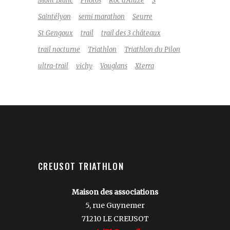
Mont Blanc
Photos
Roc d'Aluze
S
Saintélyon
semi marathon
Seurre
St Gengoux
trail
trail des 3 châteaux
trail nocturne
Triathlon
Triathlon du Pilon
ultra-trail
vichy
Vouglans
Xterra
CREUSOT TRIATHLON
Maison des associations
5, rue Guynemer
71210 LE CREUSOT