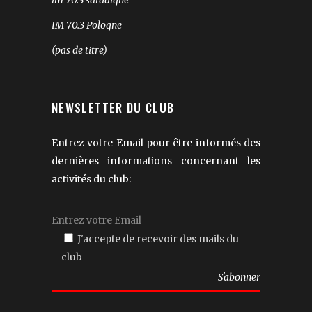
im 70.3 sardaigne
IM 70.3 Pologne
(pas de titre)
NEWSLETTER DU CLUB
Entrez votre Email pour être informés des
dernières informations concernant les
activités du club:
J'accepte de recevoir des mails du
club
Veuillez
laisser