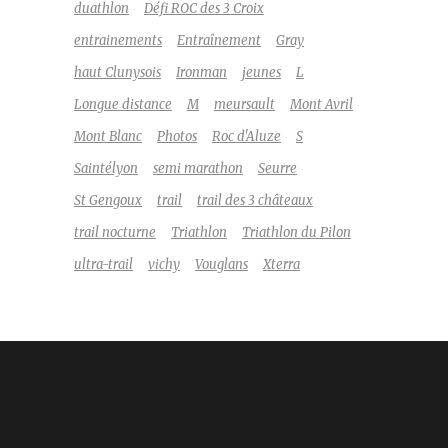
duathlon
Défi ROC des 3 Croix
entrainements
Entraînement
Gray
haut Clunysois
Ironman
jeunes
L
Longue distance
M
meursault
Mont Avril
Mont Blanc
Photos
Roc d'Aluze
S
Saintélyon
semi marathon
Seurre
St Gengoux
trail
trail des 3 châteaux
trail nocturne
Triathlon
Triathlon du Pilon
ultra-trail
vichy
Vouglans
Xterra