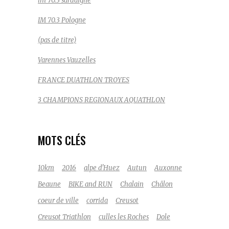
im 70.3 sardaigne
IM 70.3 Pologne
(pas de titre)
Varennes Vauzelles
FRANCE DUATHLON TROYES
3 CHAMPIONS REGIONAUX AQUATHLON
MOTS CLÉS
10km
2016
alpe d'Huez
Autun
Auxonne
Beaune
BIKE and RUN
Chalain
Châlon
coeur de ville
corrida
Creusot
Creusot Triathlon
culles les Roches
Dole