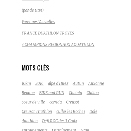
(pas de titre)
Varennes Vauzelles
FRANCE DUATHLON TROYES
3 CHAMPIONS REGIONAUX AQUATHLON
MOTS CLÉS
10km
2016
alpe d'Huez
Autun
Auxonne
Beaune
BIKE and RUN
Chalain
Châlon
coeur de ville
corrida
Creusot
Creusot Triathlon
culles les Roches
Dole
duathlon
Défi ROC des 3 Croix
entrainements
Entraînement
Gray