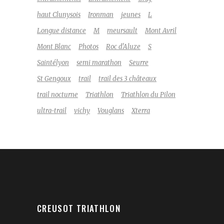
haut Clunysois
Ironman
jeunes
L
Longue distance
M
meursault
Mont Avril
Mont Blanc
Photos
Roc d'Aluze
S
Saintélyon
semi marathon
Seurre
St Gengoux
trail
trail des 3 châteaux
trail nocturne
Triathlon
Triathlon du Pilon
ultra-trail
vichy
Vouglans
Xterra
CREUSOT TRIATHLON