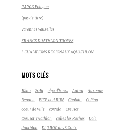
IM 70.3 Pologne
(pas de titre)
Varennes Vauzelles
FRANCE DUATHLON TROYES
3 CHAMPIONS REGIONAUX AQUATHLON
MOTS CLÉS
10km
2016
alpe d'Huez
Autun
Auxonne
Beaune
BIKE and RUN
Chalain
Châlon
coeur de ville
corrida
Creusot
Creusot Triathlon
culles les Roches
Dole
duathlon
Défi ROC des 3 Croix