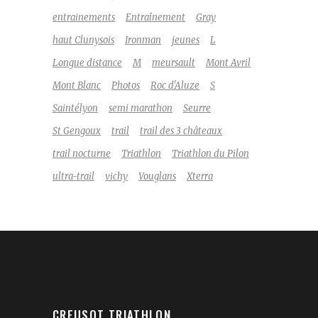
entrainements
Entraînement
Gray
haut Clunysois
Ironman
jeunes
L
Longue distance
M
meursault
Mont Avril
Mont Blanc
Photos
Roc d'Aluze
S
Saintélyon
semi marathon
Seurre
St Gengoux
trail
trail des 3 châteaux
trail nocturne
Triathlon
Triathlon du Pilon
ultra-trail
vichy
Vouglans
Xterra
CREUSOT TRIATHLON