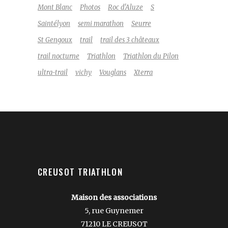
Mont Blanc
Photos
Roc d'Aluze
S
Saintélyon
semi marathon
Seurre
St Gengoux
trail
trail des 3 châteaux
trail nocturne
Triathlon
Triathlon du Pilon
ultra-trail
vichy
Vouglans
Xterra
CREUSOT TRIATHLON
Maison des associations
5, rue Guynemer
71210 LE CREUSOT