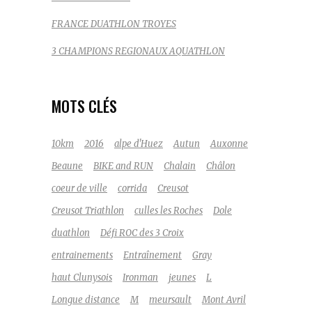
FRANCE DUATHLON TROYES
3 CHAMPIONS REGIONAUX AQUATHLON
MOTS CLÉS
10km
2016
alpe d'Huez
Autun
Auxonne
Beaune
BIKE and RUN
Chalain
Châlon
coeur de ville
corrida
Creusot
Creusot Triathlon
culles les Roches
Dole
duathlon
Défi ROC des 3 Croix
entrainements
Entraînement
Gray
haut Clunysois
Ironman
jeunes
L
Longue distance
M
meursault
Mont Avril