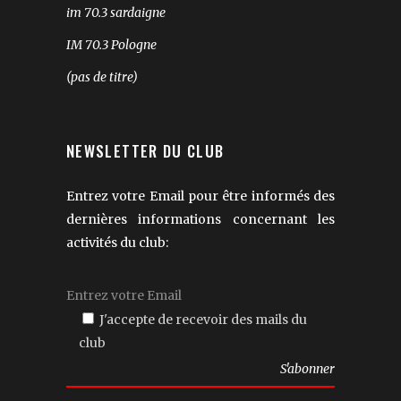
im 70.3 sardaigne
IM 70.3 Pologne
(pas de titre)
NEWSLETTER DU CLUB
Entrez votre Email pour être informés des
dernières informations concernant les
activités du club:
J'accepte de recevoir des mails du
club
Veuillez
laisser