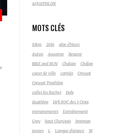
AQUATHLON
MOTS CLÉS
10km
2016
alpe d'Huez
Autun
Auxonne
Beaune
BIKE and RUN
Chalain
Châlon
de
coeur de ville
corrida
Creusot
Creusot Triathlon
culles les Roches
Dole
duathlon
Défi ROC des 3 Croix
entrainements
Entraînement
Gray
haut Clunysois
Ironman
jeunes
L
Longue distance
M