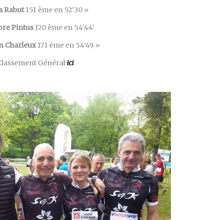
ia Rabut
151 ème en 52’30 »
ore Pintus
170 ème en 54’44’
an Charleux
171 ème en 54’49 »
Classement Général
ici