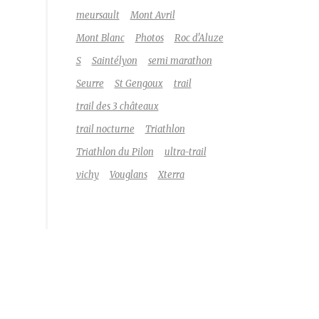
meursault
Mont Avril
Mont Blanc
Photos
Roc d'Aluze
S
Saintélyon
semi marathon
Seurre
St Gengoux
trail
trail des 3 châteaux
trail nocturne
Triathlon
Triathlon du Pilon
ultra-trail
vichy
Vouglans
Xterra