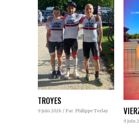
TROYES
VIER
9 juin 2026
Par
Philippe Torlay
9 juin 