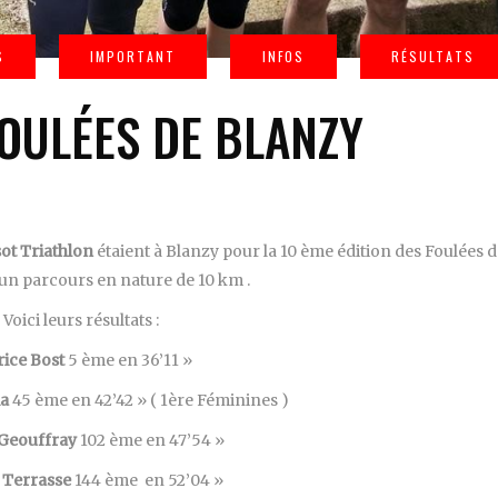
FOULÉES DE BLANZY
ot Triathlon
étaient à Blanzy pour la 10 ème édition des Foulées 
un parcours en nature de 10 km .
Voici leurs résultats :
rice Bost
5 ème en 36’11 »
ia
45 ème en 42’42 » ( 1ère Féminines )
Geouffray
102 ème en 47’54 »
 Terrasse
144 ème en 52’04 »