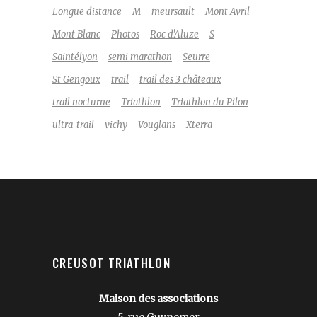
Longue distance
M
meursault
Mont Avril
Mont Blanc
Photos
Roc d'Aluze
S
Saintélyon
semi marathon
Seurre
St Gengoux
trail
trail des 3 châteaux
trail nocturne
Triathlon
Triathlon du Pilon
ultra-trail
vichy
Vouglans
Xterra
CREUSOT TRIATHLON
Maison des associations