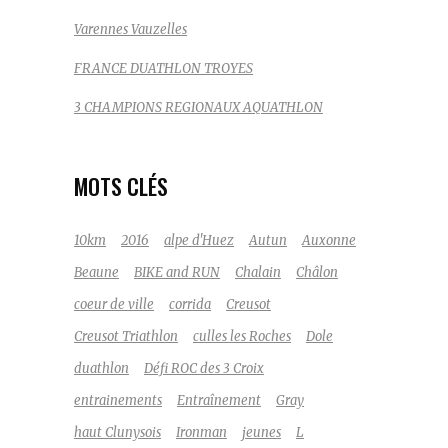
Varennes Vauzelles
FRANCE DUATHLON TROYES
3 CHAMPIONS REGIONAUX AQUATHLON
MOTS CLÉS
10km
2016
alpe d'Huez
Autun
Auxonne
Beaune
BIKE and RUN
Chalain
Châlon
coeur de ville
corrida
Creusot
Creusot Triathlon
culles les Roches
Dole
duathlon
Défi ROC des 3 Croix
entrainements
Entraînement
Gray
haut Clunysois
Ironman
jeunes
L