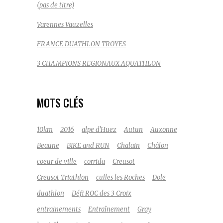
(pas de titre)
Varennes Vauzelles
FRANCE DUATHLON TROYES
3 CHAMPIONS REGIONAUX AQUATHLON
MOTS CLÉS
10km
2016
alpe d'Huez
Autun
Auxonne
Beaune
BIKE and RUN
Chalain
Châlon
coeur de ville
corrida
Creusot
Creusot Triathlon
culles les Roches
Dole
duathlon
Défi ROC des 3 Croix
entrainements
Entraînement
Gray