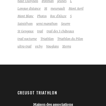
haut Clunysois
Ironman
jeunes
L
Longue distance
M
meursault
Mont Avril
Mont Blanc
Photos
Roc d'Aluze
S
Saintélyon
semi marathon
Seurre
St Gengoux
trail
trail des 3 châteaux
trail nocturne
Triathlon
Triathlon du Pilon
ultra-trail
vichy
Vouglans
Xterra
CREUSOT TRIATHLON
Maison des associations