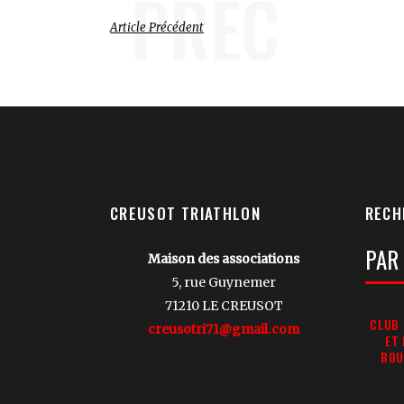
PREC
Article Précédent
CREUSOT TRIATHLON
RECH
Votre
Maison des associations
Reche
5, rue Guynemer
71210 LE CREUSOT
CLUB 
creusotri71@gmail.com
ET
BOU