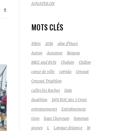
AQUATHLON
MOTS CLÉS
10km
2016
alpe d'Huez
Autun
Auxonne
Beaune
BIKE and RUN
Chalain
Châlon
coeur de ville
corrida
Creusot
Creusot Triathlon
culles les Roches
Dole
duathlon
Défi ROC des 3 Croix
entrainements
Entraînement
Gray
haut Clunysois
Ironman
jeunes
L
Longue distance
M