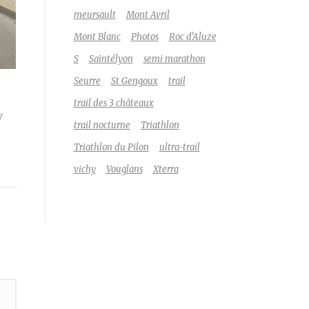
meursault
Mont Avril
Mont Blanc
Photos
Roc d'Aluze
S
Saintélyon
semi marathon
Seurre
St Gengoux
trail
trail des 3 châteaux
y
trail nocturne
Triathlon
Triathlon du Pilon
ultra-trail
vichy
Vouglans
Xterra