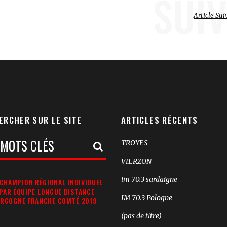
SUIV
Article Sui
ERCHER SUR LE SITE
ARTICLES RÉCENTS
TROYES
rche:
VIERZON
im 70.3 sardaigne
CHAMPION RÉGIONAL INDIVIDUEL
 PAR ÉQUIPE LONGUE DISTANCE
IM 70.3 Pologne
RGOGNE FRANCHE COMTÉ 2019
(pas de titre)