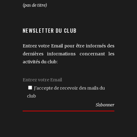
(pas de titre)
NEWSLETTER DU CLUB
Entrez votre Email pour être informés des
dernières informations concernant les
activités du club:
J'accepte de recevoir des mails du
club
Veuillez
laisser
ce
champ
vide.