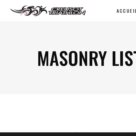
ACCUEI
MASONRY LIS
Sorry, no posts matched your criteria.