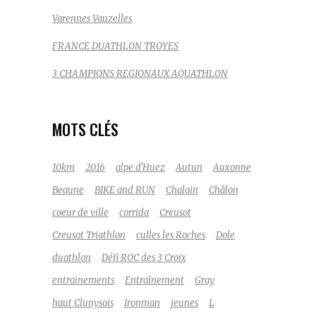
Varennes Vauzelles
FRANCE DUATHLON TROYES
3 CHAMPIONS REGIONAUX AQUATHLON
MOTS CLÉS
10km
2016
alpe d'Huez
Autun
Auxonne
Beaune
BIKE and RUN
Chalain
Châlon
coeur de ville
corrida
Creusot
Creusot Triathlon
culles les Roches
Dole
duathlon
Défi ROC des 3 Croix
entrainements
Entraînement
Gray
haut Clunysois
Ironman
jeunes
L