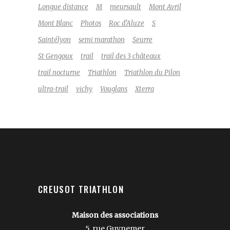
Longue distance
M
meursault
Mont Avril
Mont Blanc
Photos
Roc d'Aluze
S
Saintélyon
semi marathon
Seurre
St Gengoux
trail
trail des 3 châteaux
trail nocturne
Triathlon
Triathlon du Pilon
ultra-trail
vichy
Vouglans
Xterra
CREUSOT TRIATHLON
Maison des associations
5, rue Guynemer