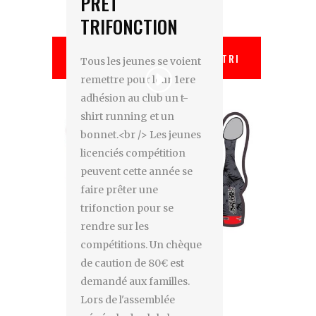
PRET
à Beaune.
TRIFONCTION
EFT 6-13 ANS
CLASS TRI
Tous les jeunes se voient
remettre pour leur 1ere
adhésion au club un t-
shirt running et un
bonnet.<br /> Les jeunes
licenciés compétition
peuvent cette année se
faire prêter une
trifonction pour se
rendre sur les
compétitions. Un chèque
de caution de 80€ est
demandé aux familles.
Lors de l'assemblée