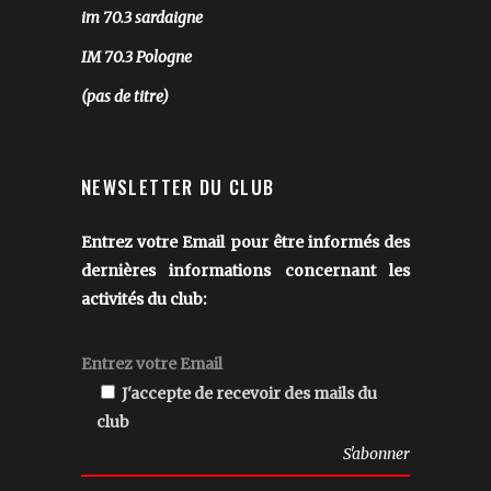
im 70.3 sardaigne
IM 70.3 Pologne
(pas de titre)
NEWSLETTER DU CLUB
Entrez votre Email pour être informés des
dernières informations concernant les
activités du club:
J'accepte de recevoir des mails du
club
Veuillez
laisser