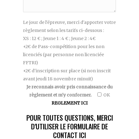
Veuillez
Le jour de l'épreuve, merci d'apporter votre
laisser
règlement selon les tarifs ci-dessous :
ce
XS : 12 € ; Jeune 1 : 4 € ; Jeune 2 : 4€
champ
+2€ de Pass-compétition pour les non
vide.
licenciés (par personne non licenciée
FFTRI)
+2€ d'inscription sur place (si non inscrit
avant jeudi 18 novembre minuit)
Je reconnais avoir pris connaissance du
règlement et m'y conformer.
OK
REGLEMENT ICI
POUR TOUTES QUESTIONS, MERCI
D'UTILISER LE FORMULAIRE DE
CONTACT
ICI